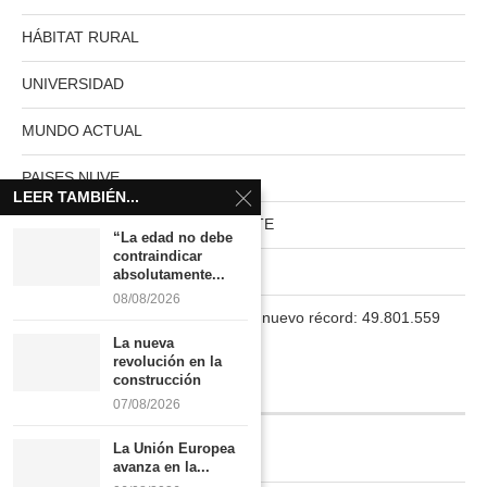
HÁBITAT RURAL
UNIVERSIDAD
MUNDO ACTUAL
PAISES NUVE
LEER TAMBIÉN...
HABITAT RURAL AUTOSUFICIENTE
“La edad no debe
contraindicar
Boletín
absolutamente...
08/08/2026
La población en España marca un nuevo récord: 49.801.559
habitantes
La nueva
revolución en la
construcción
INFORMACIÓN
07/08/2026
La Unión Europea
Quiénes somos
avanza en la...