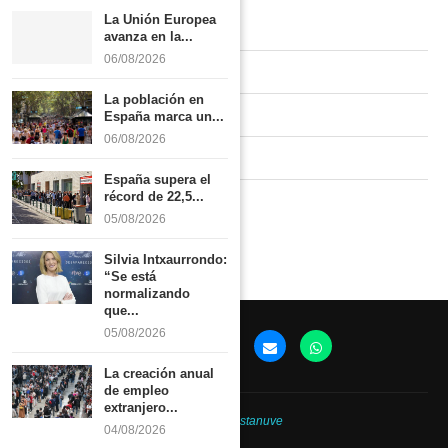
La Unión Europea
Quiénes somos
avanza en la...
06/08/2026
Contacto
La población en
Newsletter
España marca un...
06/08/2026
Publicidad tarifas
España supera el
récord de 22,5...
Política de privacidad
05/08/2026
Silvia Intxaurrondo:
“Se está
normalizando
que...
05/08/2026
La creación anual
de empleo
extranjero...
@2026 -
Revistanuve
04/08/2026