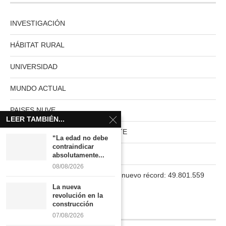
INVESTIGACIÓN
HÁBITAT RURAL
UNIVERSIDAD
MUNDO ACTUAL
PAISES NUVE
LEER TAMBIÉN...
HABITAT RURAL AUTOSUFICIENTE
“La edad no debe
contraindicar
Boletín
absolutamente...
08/08/2026
La población en España marca un nuevo récord: 49.801.559
habitantes
La nueva
revolución en la
construcción
INFORMACIÓN
07/08/2026