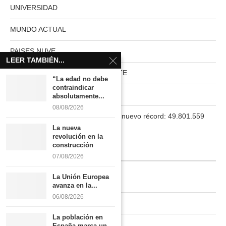
UNIVERSIDAD
MUNDO ACTUAL
PAISES NUVE
LEER TAMBIÉN...
HABITAT RURAL AUTOSUFICIENTE
“La edad no debe
contraindicar
Boletín
absolutamente...
08/08/2026
La población en España marca un nuevo récord: 49.801.559
habitantes
La nueva
revolución en la
construcción
INFORMACIÓN
07/08/2026
La Unión Europea
Quiénes somos
avanza en la...
06/08/2026
Contacto
La población en
Newsletter
España marca un...