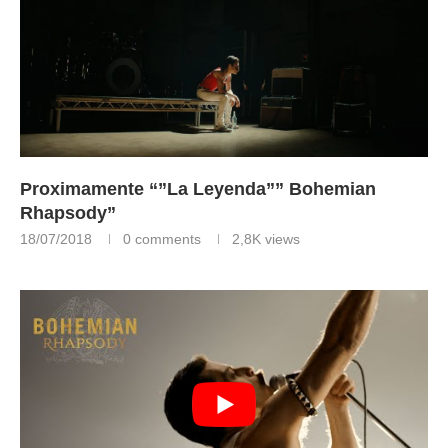
Proximamente “”La Leyenda”” Bohemian
Rhapsody”
18/07/2018
0 comments
2,8K
views