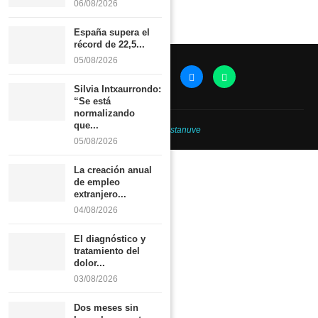
06/08/2026
España supera el
récord de 22,5...
05/08/2026
Silvia Intxaurrondo:
“Se está
normalizando
que...
@2026 -
Revistanuve
05/08/2026
La creación anual
de empleo
extranjero...
04/08/2026
El diagnóstico y
tratamiento del
dolor...
03/08/2026
Dos meses sin