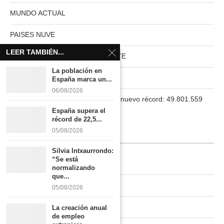
MUNDO ACTUAL
PAISES NUVE
LEER TAMBIÉN...
HABITAT RURAL AUTOSUFICIENTE
La población en
Boletín
España marca un...
06/08/2026
La población en España marca un nuevo récord: 49.801.559
habitantes
España supera el
récord de 22,5...
05/08/2026
INFORMACIÓN
Silvia Intxaurrondo:
“Se está
Quiénes somos
normalizando
que...
Contacto
05/08/2026
Newsletter
La creación anual
de empleo