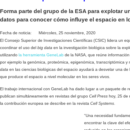
Forma parte del grupo de la ESA para explotar
un
datos para conocer cómo influye el espacio en l
Fecha de noticia: Miércoles, 25 noviembre, 2020
El Consejo Superior de Investigaciones Científicas (CSIC) lidera un e
coordinar el uso del
big data
en la investigación biológica sobre la expl
utilizando
la herramienta GeneLab
de la NASA, que reúne información 
por ejemplo la genómica, proteómica, epigenómica, transcriptómica y
data
en las ciencias biológicas del espacio ayudará a desvelar una de la
que produce el espacio a nivel molecular en los seres vivos.
El trabajo internacional con GeneLab ha dado lugar a un paquete de res
publican simultáneamente en revistas del grupo
Cell Press
hoy, 25 de 
la contribución europea se describe en la revista
Cell Systems
.
“Una necesidad fundament
encontrar la clave del 
reducida en los organism