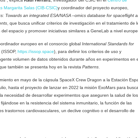
as Margarita Salas (CIB-CSIC)
y coordinador del proyecto europeo,
: Towards an integrated ESA/NASA –omics database for spaceflight 
ents
, que busca unificar criterios de investigación en el tratamiento de l
 del espacio y promover iniciativas similares a GeneLab a nivel europe
oordinador europeo en el consorcio global
International Standards for
g
(ISSOP,
https://issop.space
), para definir los criterios de uso y
ngente volumen de datos obtenidos durante años en experimentos en e
y que también se presenta hoy en la revista
Patterns
.
zamiento en mayo de la cápsula SpaceX Crew Dragon a la Estación Espa
ulio, hasta el proyecto de lanzar en 2022 la misión ExoMars para busc
la necesidad de desarrollar experimentos que aseguren la salud de los
ijándose en la resistencia del sistema inmunitario, la función de las
s trastornos cardiovasculares, un declive cognitivo o el desarrollo de
nfluye el espacio en los seres vivos CSIC cómo influye el espacio en 