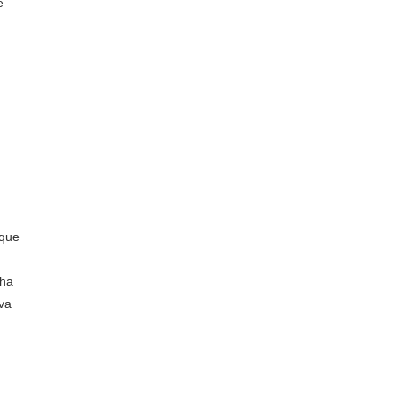
e
nque
 ha
va