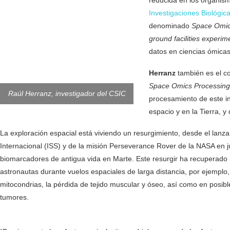
Investigaciones Biológic
denominado
Space Omics
ground facilities experim
datos en ciencias ómicas
Herranz
también es el c
Space Omics Processin
Raúl Herranz, investigador del CSIC
procesamiento de este i
espacio y en la Tierra, 
La exploración espacial está viviendo un resurgimiento, desde el lan
Internacional (ISS) y de la misión Perseverance Rover de la NASA en j
biomarcadores de antigua vida en Marte. Este resurgir ha recuperado 
astronautas durante vuelos espaciales de larga distancia, por ejemplo, f
mitocondrias, la pérdida de tejido muscular y óseo, así como en posible
tumores.
CSIC cómo influye el espacio en los seres vivos CSIC cómo i
seres vivos