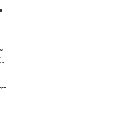
de
mo
g
cto
 que