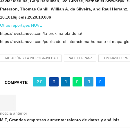
Javier Medina, Gary Hardiman, Ivo Grosse, Nathaniel Szewczyk, S
Paterson, Thomas Cahill, Willian A. da Silveira, and Raul Herran
10.1016/j.cels.2020.10.006
Otros reportajes NUVE
https://revistanuve.com/la-proxima-ola-de-ia/
https://revistanuve.com/publicado-el-interactoma-humano-el-mapa-glo
RADIACIÓN Y LA MICROGRAVEDAD
RAÚL HERRANZ
TOM MASHBURN
0
COMPARTE
noticia anterior
MIT, Grandes empresas aumentar talento de datos y análisis