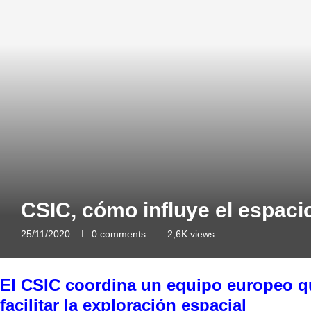
CSIC, cómo influye el espaci
25/11/2020
0 comments
2,6K
views
El CSIC coordina un equipo europeo qu
facilitar la exploración espacial