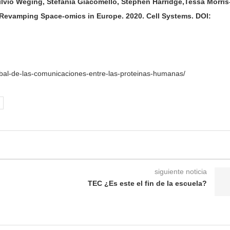
ilvio Weging, Stefania Giacomello, Stephen Harridge,Tessa Morris
z. Revamping Space-omics in Europe. 2020. Cell Systems. DOI:
bal-de-las-comunicaciones-entre-las-proteinas-humanas/
siguiente noticia
TEC ¿Es este el fin de la escuela?