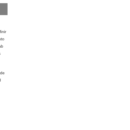
inir
sto
ab
s
 de
l