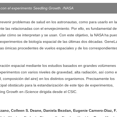
 con el experimento Seedling Growth. /NASA
y prevenir problemas de salud en los astronautas, como para usarlo en la
te las relacionadas con el envejecimiento. Por ello, es fundamental def
ular cómo se interpretan y se usan. Con este objetivo, la NASA ha pue
experimentos de biología espacial de las últimas dos décadas. GeneL
encias ómicas procedentes de vuelos espaciales y de los correspondiente
exploración espacial mediante los estudios basados en grandes volúmenes
perimentos con varios niveles de gravedad, alta radiación, así como e
composición del aire) en los distintos organismos. Precisamente los
ipal obstáculo para la estandarización de este tipo de experimentos,
dling Growth en
iScience
dirigida desde el CSIC.
zano, Colleen S. Deane, Daniela Bezdan, Eugenie Carnero-Diaz, F.