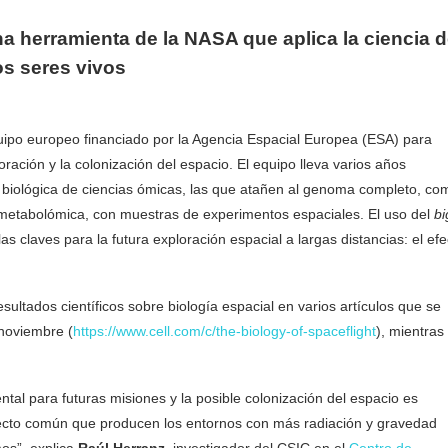
a herramienta de la NASA que aplica la ciencia 
os seres vivos
quipo europeo financiado por la Agencia Espacial Europea (ESA) para
oración y la colonización del espacio. El equipo lleva varios años
biológica de ciencias ómicas, las que atañen al genoma completo, co
 metabolómica, con muestras de experimentos espaciales. El uso del
bi
s claves para la futura exploración espacial a largas distancias: el efe
ultados científicos sobre biología espacial en varios artículos que se
noviembre (
https://www.cell.com/c/the-biology-of-spaceflight
), mientras
al para futuras misiones y la posible colonización del espacio es
efecto común que producen los entornos con más radiación y gravedad
os”, explica
Raúl Herranz
, investigador del CSIC en el
Centro de