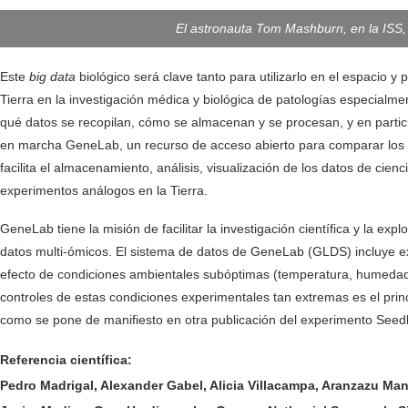
El astronauta Tom Mashburn, en la ISS,
Este
big data
biológico será clave tanto para utilizarlo en el espacio 
Tierra en la investigación médica y biológica de patologías especialmen
qué datos se recopilan, cómo se almacenan y se procesan, y en partic
en marcha GeneLab, un recurso de acceso abierto para comparar los 
facilita el almacenamiento, análisis, visualización de los datos de ci
experimentos análogos en la Tierra.
GeneLab tiene la misión de facilitar la investigación científica y la 
datos multi-ómicos. El sistema de datos de GeneLab (GLDS) incluye ex
efecto de condiciones ambientales subóptimas (temperatura, humedad, 
controles de estas condiciones experimentales tan extremas es el princ
como se pone de manifiesto en otra publicación del experimento See
Referencia científica:
Pedro Madrigal, Alexander Gabel, Alicia Villacampa, Aranzazu Man