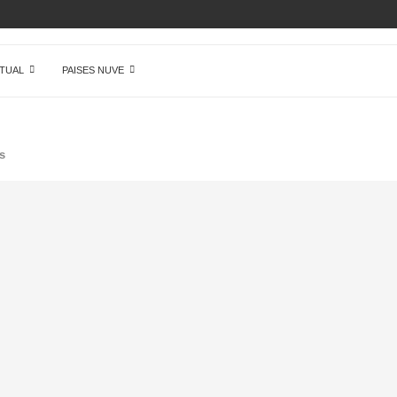
ÓN DE...
TUAL
PAISES NUVE
s