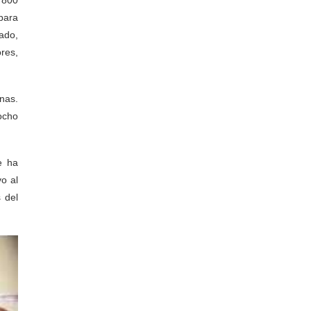
para
ado,
res,
nas.
ocho
e ha
o al
 del