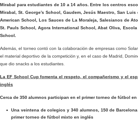
Mirabal para estudiantes de 10 a 14 años. Entre los centros esco
Mirabal, St. George’s School, Gaudem, Jesús Maestro, San Luis 
American School, Los Sauces de La Moraleja, Salesianos de Ato
St. Pauls School, Agora International School, Abat Oliva, Escol
School.
Además, el torneo contó con la colaboración de empresas como Solan
el material deportivo de la competición y, en el caso de Madrid, Domino´s
que dio snacks a los estudiantes.
La EF School Cup fomenta el respeto, el compañerismo y el espír
inglés
Cerca de 350 alumnos participan en el primer torneo de fútbol en
Una veintena de colegios y 340 alumnos, 150 de Barcelona 
primer torneo de fútbol mixto en inglés