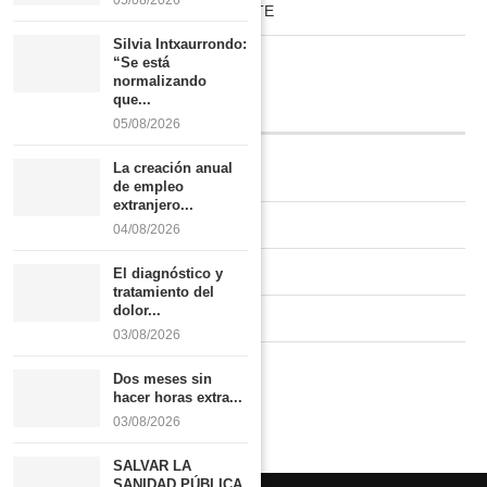
05/08/2026
HABITAT RURAL AUTOSUFICIENTE
Silvia Intxaurrondo:
Boletín
“Se está
normalizando
que...
INFORMACIÓN
05/08/2026
La creación anual
Quiénes somos
de empleo
extranjero...
Contacto
04/08/2026
Newsletter
El diagnóstico y
tratamiento del
dolor...
Publicidad tarifas
03/08/2026
Política de privacidad
Dos meses sin
hacer horas extra...
03/08/2026
SALVAR LA
SANIDAD PÚBLICA