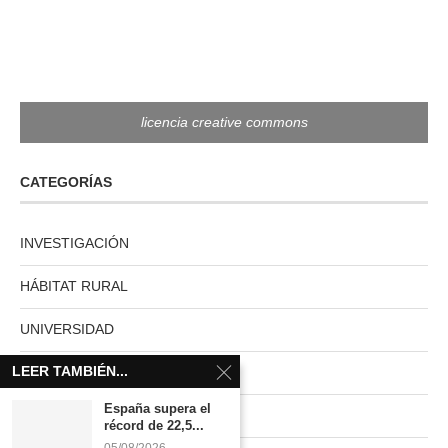
licencia creative commons
CATEGORÍAS
INVESTIGACIÓN
HÁBITAT RURAL
UNIVERSIDAD
LEER TAMBIÉN...
MUNDO ACTUAL
España supera el
PAISES NUVE
récord de 22,5...