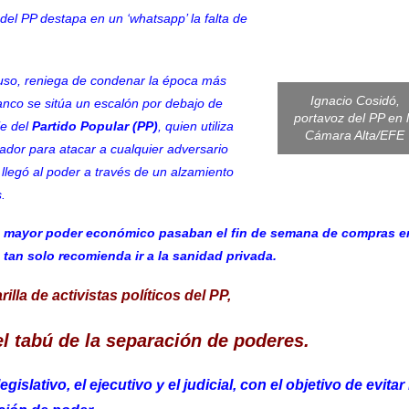
del PP destapa en un ‘whatsapp’ la falta de
uso
, reniega de condenar la época más
Ignacio Cosidó,
anco
se sitúa un escalón por debajo de
portavoz del PP en 
e del
Partido Popular (PP)
, quien utiliza
Cámara Alta/EFE
ctador para atacar a cualquier adversario
e llegó al poder a través de un alzamiento
s
.
on mayor poder económico pasaban el fin de semana de compras e
tan solo recomienda ir a la sanidad privada.
lla de activistas políticos del PP,
l tabú de la separación de poderes.
slativo, el ejecutivo y el judicial, con el objetivo de evitar 