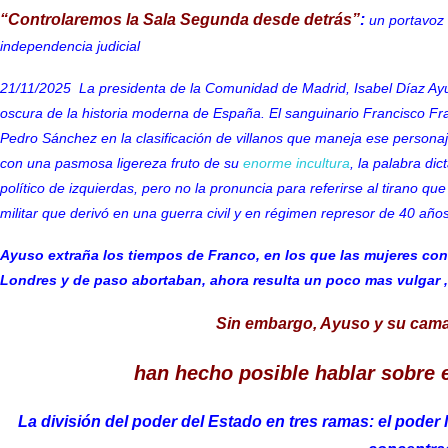
“Controlaremos la Sala Segunda desde detrás”
:
un portavoz 
independencia judicial
21/11/2025 La presidenta de la Comunidad de Madrid,
Isabel Díaz Ay
oscura de la historia moderna de España. El
sanguinario Francisco Fr
Pedro Sánchez en la clasificación de villanos que maneja ese personaj
con una pasmosa ligereza fruto de su
enorme incultura
, la palabra di
político de izquierdas, pero no la pronuncia para referirse al tirano qu
militar que derivó en una guerra civil y en
régimen represor de 40 año
Ayuso extraña los tiempos de Franco, en los que las mujeres c
Londres y de paso abortaban, ahora resulta un poco mas vulgar , 
Sin embargo, Ayuso y su camari
han hecho posible hablar sobre e
La división del poder del Estado en tres ramas: el poder legi