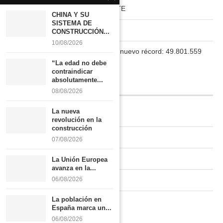
HABITAT RURAL AUTOSUFICIENTE
CHINA Y SU
SISTEMA DE
Boletín
CONSTRUCCIÓN...
10/08/2026
La población en España marca un nuevo récord: 49.801.559
habitantes
“La edad no debe
contraindicar
absolutamente...
INFORMACIÓN
08/08/2026
La nueva
Quiénes somos
revolución en la
construcción
Contacto
07/08/2026
Newsletter
La Unión Europea
avanza en la...
Publicidad tarifas
06/08/2026
La población en
Política de privacidad
España marca un...
06/08/2026