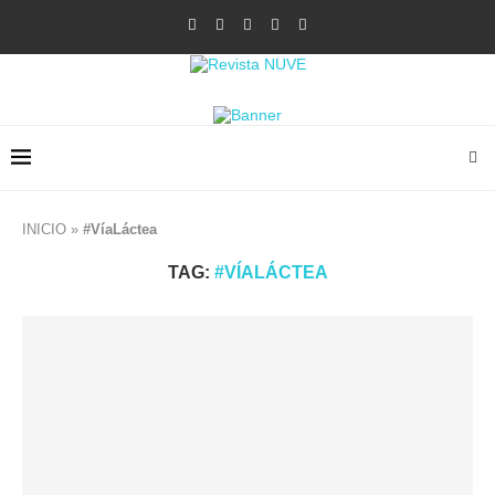
INICIO
»
#VíaLáctea
TAG:
#VÍALÁCTEA