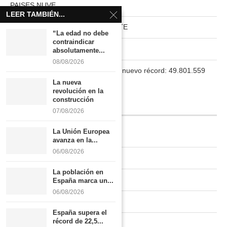
PAISES NUVE
LEER TAMBIÉN...
HABITAT RURAL AUTOSUFICIENTE
“La edad no debe
contraindicar
Boletín
absolutamente...
08/08/2026
La población en España marca un nuevo récord: 49.801.559
habitantes
La nueva
revolución en la
construcción
INFORMACIÓN
07/08/2026
La Unión Europea
Quiénes somos
avanza en la...
06/08/2026
Contacto
La población en
Newsletter
España marca un...
06/08/2026
Publicidad tarifas
España supera el
récord de 22,5...
Política de privacidad