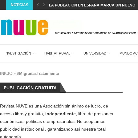
NOTICIAS
LA POBLACIÓN EN ESPAÑA MARCA UN NUEVO R
ESPAÑA SUPERA EL RÉCORD DE 22,5 MILLONES 
SILVIA INTXAURRONDO: “SE ESTÁ NORMALIZAND
LA CREACIÓN ANUAL DE EMPLEO EXTRANJERO 
EL DIAGNÓSTICO Y TRATAMIENTO DEL DOLOR AG
DOS MESES SIN HACER HORAS EXTRA EN 17...
SALVAR LA SANIDAD PÚBLICA
WOVEN CITY: LA CIUDAD INTELIGENTE DE JAPÓN
LA SEXUALIDAD NO ENTIENDE DE EDADES
INVESTIGACIÓN
HÁBITAT RURAL
UNIVERSIDAD
MUNDO AC
INICIO
»
#MigrañasTratamiento
PUBLICACIÓN GRATUITA
Revista NUVE es una Asociación sin ánimo de lucro, de
acceso libre y gratuito,
independiente
, libre de presiones
económicas, políticas o empresariales. No aceptamos
publicidad institucional , garantizando así nuestra total
autonomía.