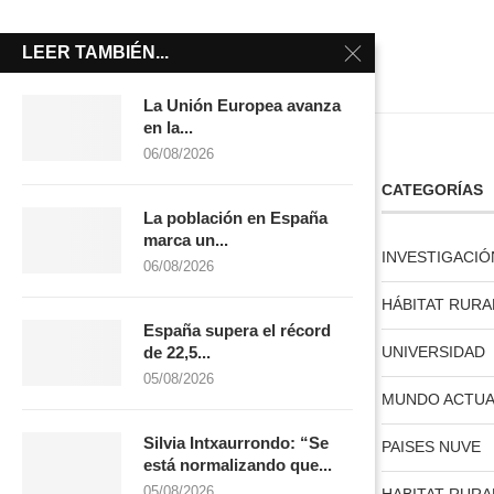
LEER TAMBIÉN...
La Unión Europea avanza
en la...
06/08/2026
LICENCIA CREATIVE COMMONS
CATEGORÍAS
La población en España
marca un...
licencia creative commons
INVESTIGACIÓ
06/08/2026
HÁBITAT RURA
España supera el récord
UNIVERSIDAD
de 22,5...
05/08/2026
MUNDO ACTUA
Silvia Intxaurrondo: “Se
PAISES NUVE
está normalizando que...
05/08/2026
HABITAT RURA