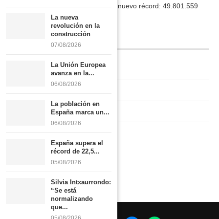
La población en España marca un nuevo récord: 49.801.559
habitantes
La nueva
revolución en la
construcción
INFORMACIÓN
07/08/2026
La Unión Europea
Quiénes somos
avanza en la...
06/08/2026
Contacto
La población en
Newsletter
España marca un...
06/08/2026
Publicidad tarifas
España supera el
récord de 22,5...
Política de privacidad
05/08/2026
Silvia Intxaurrondo:
“Se está
normalizando
que...
05/08/2026