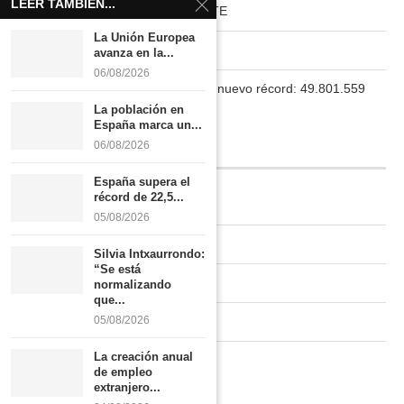
LEER TAMBIÉN...
HABITAT RURAL AUTOSUFICIENTE
La Unión Europea
Boletín
avanza en la...
06/08/2026
La población en España marca un nuevo récord: 49.801.559
habitantes
La población en
España marca un...
06/08/2026
INFORMACIÓN
España supera el
récord de 22,5...
Quiénes somos
05/08/2026
Contacto
Silvia Intxaurrondo:
“Se está
Newsletter
normalizando
que...
05/08/2026
Publicidad tarifas
La creación anual
Política de privacidad
de empleo
extranjero...