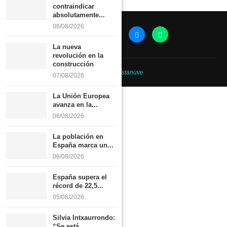
contraindicar
absolutamente...
08/08/2026
La nueva
revolución en la
construcción
@2026 -
Revistanuve
07/08/2026
La Unión Europea
avanza en la...
06/08/2026
La población en
España marca un...
06/08/2026
España supera el
récord de 22,5...
05/08/2026
Silvia Intxaurrondo:
“Se está