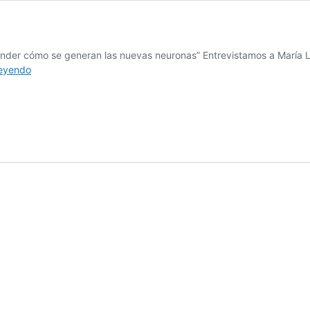
ender cómo se generan las nuevas neuronas” Entrevistamos a María Llo
Como
leyendo
se
generan
nuevas
neuronas